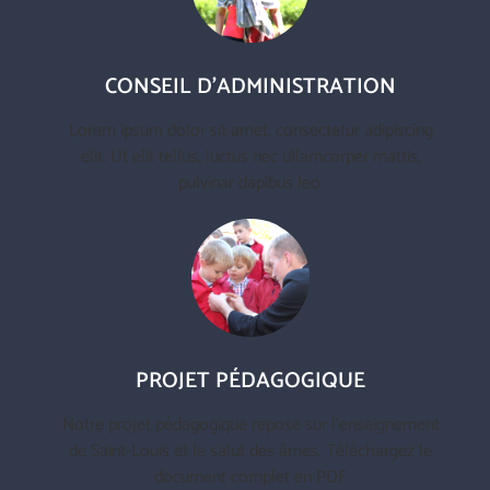
CONSEIL D'ADMINISTRATION
Lorem ipsum dolor sit amet, consectetur adipiscing
elit. Ut elit tellus, luctus nec ullamcorper mattis,
pulvinar dapibus leo.
PROJET PÉDAGOGIQUE
Notre projet pédagogique repose sur l'enseignement
de Saint-Louis et le salut des âmes. Téléchargez le
document complet en PDF