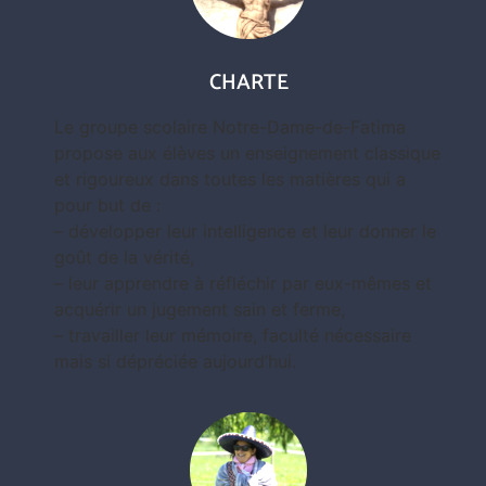
CHARTE
Le groupe scolaire Notre-Dame-de-Fatima
propose aux élèves un enseignement classique
et rigoureux dans toutes les matières qui a
pour but de :
– développer leur intelligence et leur donner le
goût de la vérité,
– leur apprendre à réfléchir par eux-mêmes et
acquérir un jugement sain et ferme,
– travailler leur mémoire, faculté nécessaire
mais si dépréciée aujourd’hui.